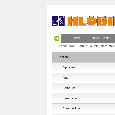
Úvod
Proč Hlobil?
Jste zde:
Úvod
-
Postele
-
Valérie
-
Noční stole
Postele
Alpha line
Jana
Betha line
Gamma line
Gamma+ line