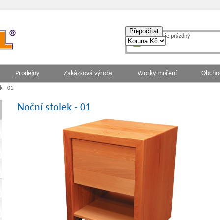
košík je prázdný
Prodejny
Zakázková výroba
Vzorky moření
Obcho
k - 01
Noční stolek - 01