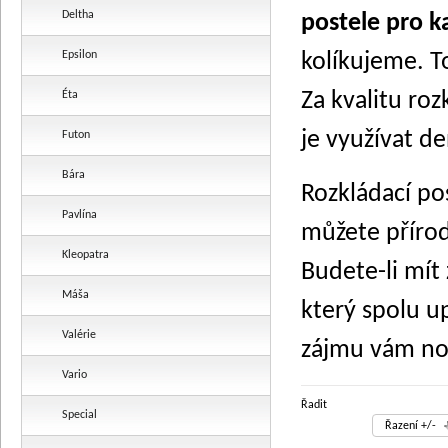
Deltha
postele pro k
Epsilon
kolíkujeme. T
Za kvalitu ro
Éta
je využívat d
Futon
Bára
Rozkládací po
Pavlína
můžete přírod
Kleopatra
Budete-li mít
Máša
který spolu u
Valérie
zájmu vám n
Vario
Řadit
Special
Řazení +/-