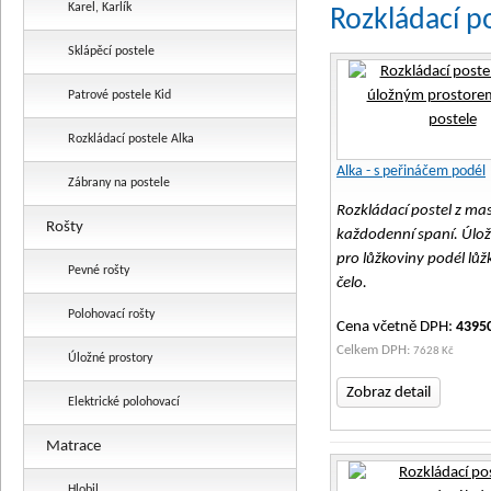
Karel, Karlík
Rozkládací p
Sklápěcí postele
Patrové postele Kid
Rozkládací postele Alka
Alka - s peřináčem podél
Zábrany na postele
Rozkládací postel z ma
Rošty
každodenní spaní. Úlož
pro lůžkoviny podél lů
Pevné rošty
čelo.
Polohovací rošty
Cena včetně DPH:
4395
Celkem DPH:
7628 Kč
Úložné prostory
Zobraz detail
Elektrické polohovací
Matrace
Hlobil