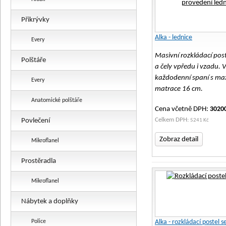
Přikrývky
Alka - lednice
Every
Masivní rozkládací post
Polštáře
a čely vpředu i vzadu.
každodenní spaní s ma
Every
matrace 16 cm.
Anatomické polštáře
Cena včetně DPH:
3020
Celkem DPH:
Povlečení
5241 Kč
Zobraz detail
Mikroflanel
Prostěradla
Mikroflanel
Nábytek a doplňky
Police
Alka - rozkládací postel s