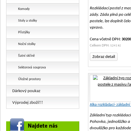
Rozkládací postel z mas
Komody
zády. Záda plná po celé
Stoly a stolky
postele, lze doplnit čelo
vpravo.
Přistýlky
Cena včetně DPH:
3020
Noční stolky
Celkem DPH:
5241 Kč
Šatní skříně
Zobraz detail
Sektorová souprava
Úložné prostory
Dárkový poukaz
Výprodej zboží!!!
Alka rozkládací- základní
Základní typ rozkládací
Pohovka, jednolůžko a
dvoulůžko pro každode