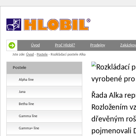
Úvod
Proč Hlobil?
Prodejny
Zakázkov
Jste zde:
Úvod
-
Postele
-
Rozkládací postele Alka
Postele
Alpha line
Jana
Řada Alka re
Betha line
Rozložením vz
Gamma line
dřevěným roš
Gamma+ line
pojmenovali D